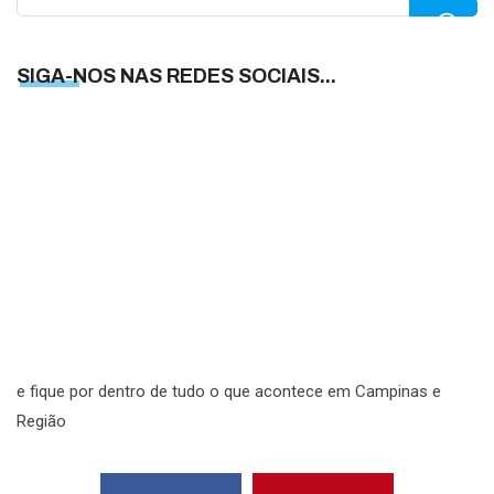
for:
SIGA-NOS NAS REDES SOCIAIS...
S
N
N
R
S
e fique por dentro de tudo o que acontece em Campinas e
Região