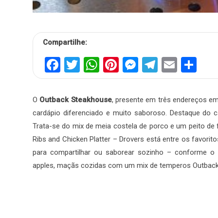
Compartilhe:
Facebook
Twitter
WhatsApp
Pinterest
Messenger
Telegra
Email
Sh
O
Outback Steakhouse
, presente em três endereços em
cardápio diferenciado e muito saboroso. Destaque do ca
Trata-se do mix de meia costela de porco e um peito d
Ribs and Chicken Platter – Drovers está entre os favorit
para compartilhar ou saborear sozinho – conforme o
apples, maçãs cozidas com um mix de temperos Outback