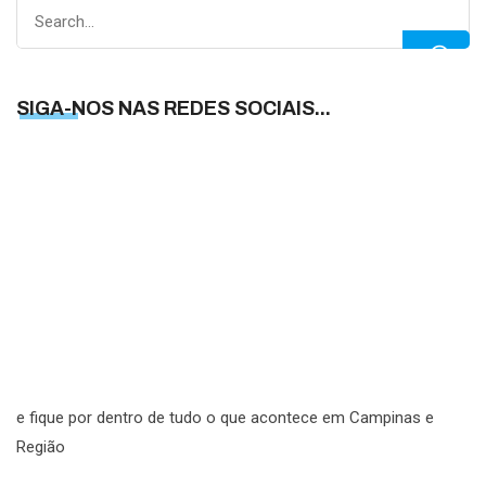
Search
for:
SIGA-NOS NAS REDES SOCIAIS...
S
N
N
R
S
e fique por dentro de tudo o que acontece em Campinas e
Região