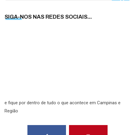
SIGA-NOS NAS REDES SOCIAIS...
S
N
N
R
S
e fique por dentro de tudo o que acontece em Campinas e
Região