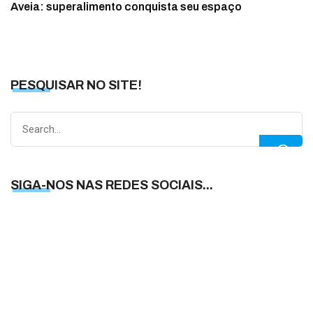
Aveia: superalimento conquista seu espaço
PESQUISAR NO SITE!
Search
for:
SIGA-NOS NAS REDES SOCIAIS...
S
N
N