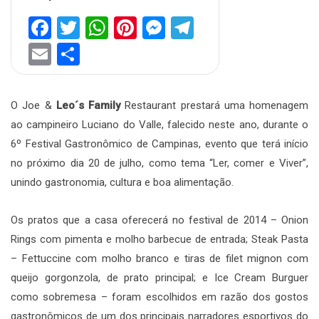
Facebook
Twitter
WhatsApp
Pinterest
Messenger
Telegram
Email
Share
O Joe &
Leo´s Family
Restaurant prestará uma homenagem
ao campineiro Luciano do Valle, falecido neste ano, durante o
6º Festival Gastronômico de Campinas, evento que terá início
no próximo dia 20 de julho, como tema “Ler, comer e Viver”,
unindo gastronomia, cultura e boa alimentação.
Os pratos que a casa oferecerá no festival de 2014 – Onion
Rings com pimenta e molho barbecue de entrada; Steak Pasta
– Fettuccine com molho branco e tiras de filet mignon com
queijo gorgonzola, de prato principal; e Ice Cream Burguer
como sobremesa – foram escolhidos em razão dos gostos
gastronômicos de um dos principais narradores esportivos do