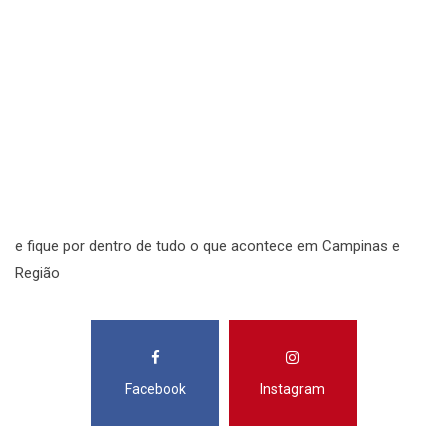
S
N
N
R
S
e fique por dentro de tudo o que acontece em Campinas e
Região
Facebook
Instagram