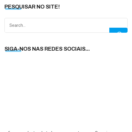
PESQUISAR NO SITE!
Search
for:
SIGA-NOS NAS REDES SOCIAIS...
S
N
N
R
S