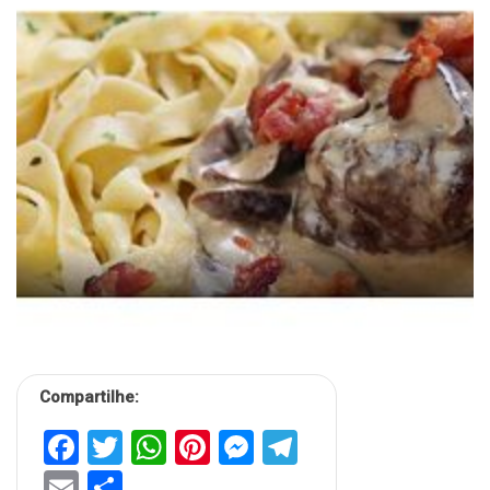
Compartilhe:
Facebook
Twitter
WhatsApp
Pinterest
Messenger
Telegram
Email
Share