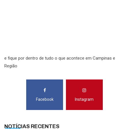
N
N
R
S
e fique por dentro de tudo o que acontece em Campinas e
Região
Facebook
Instagram
NOTÍCIAS RECENTES