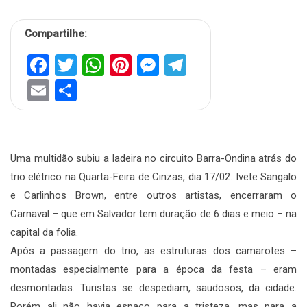
Compartilhe:
Facebook
Twitter
WhatsApp
Pinterest
Messenger
Telegram
Email
Share
Uma multidão subiu a ladeira no circuito Barra-Ondina atrás do
trio elétrico na Quarta-Feira de Cinzas, dia 17/02. Ivete Sangalo
e Carlinhos Brown, entre outros artistas, encerraram o
Carnaval – que em Salvador tem duração de 6 dias e meio – na
capital da folia.
Após a passagem do trio, as estruturas dos camarotes –
montadas especialmente para a época da festa – eram
desmontadas. Turistas se despediam, saudosos, da cidade.
Porém ali não havia espaço para a tristeza, mas para a