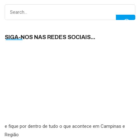
Search
for:
SIGA-NOS NAS REDES SOCIAIS...
S
N
N
R
S
e fique por dentro de tudo o que acontece em Campinas e
Região