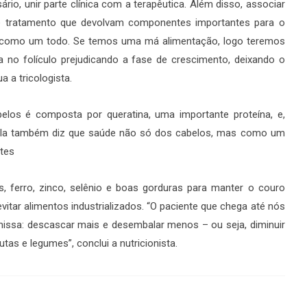
rio, unir parte clínica com a terapêutica. Além disso, associar
e tratamento que devolvam componentes importantes para o
oa como um todo. Se temos uma má alimentação, logo teremos
 no folículo prejudicando a fase de crescimento, deixando o
 a tricologista.
los é composta por queratina, uma importante proteína, e,
 Ela também diz que saúde não só dos cabelos, mas como um
ntes
 ferro, zinco, selênio e boas gorduras para manter o couro
vitar alimentos industrializados. “O paciente que chega até nós
emissa: descascar mais e desembalar menos – ou seja, diminuir
tas e legumes”, conclui a nutricionista.