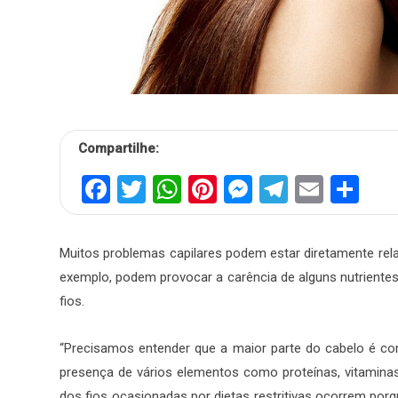
Compartilhe:
Facebook
Twitter
WhatsApp
Pinterest
Messenger
Telegra
Email
Sh
Muitos problemas capilares podem estar diretamente rela
exemplo, podem provocar a carência de alguns nutrientes
fios.
“Precisamos entender que a maior parte do cabelo é co
presença de vários elementos como proteínas, vitaminas
dos fios ocasionadas por dietas restritivas ocorrem po