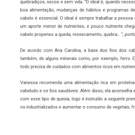
quebradiços, secos e sem vida. “O ideal é, quando necessá
boa alimentação, mudanças de hábitos e programas d
cabelo é essencial. O ideal é sempre trabalhar a pess
um aporte menor de nutrientes, e pouco nutriente chega
cabelo propenso a queda, ressecamento, quebra… “, pontua
De acordo com Ana Carolina, a base dos fios dos cabe
também, de alguns minerais como, por exemplo, ferro.
todo precisa de cuidados com alimentos ricos em nutrie
Vanessa recomenda uma alimentação rica em proteínas,
cabeludo e os fios saudáveis. Além disso, ela aconselha e
com esse tipo de queixa, logo é instruído a seguinte pr
os industrializados e aumentar o consumo de vegetais, fru