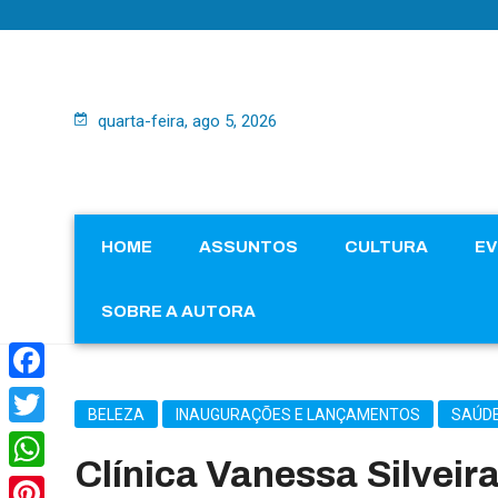
quarta-feira, ago 5, 2026
HOME
ASSUNTOS
CULTURA
E
SOBRE A AUTORA
Facebook
BELEZA
INAUGURAÇÕES E LANÇAMENTOS
SAÚD
Twitter
Clínica Vanessa Silvei
WhatsApp