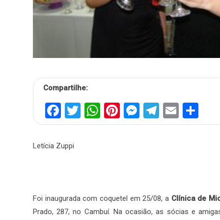
Compartilhe:
Facebook
Twitter
WhatsApp
Pinterest
Messenger
Telegra
Email
Sh
Letícia Zuppi
Foi inaugurada com coquetel em 25/08, a
Clínica de M
Prado, 287, no Cambuí. Na ocasião, as sócias e amigas