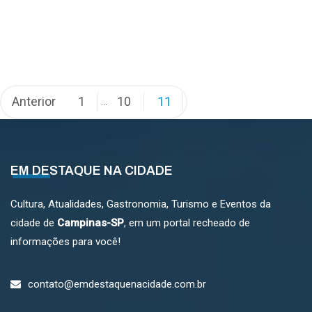
Paginação
Anterior
1
10
11
…
de
posts
EM DESTAQUE NA CIDADE
Cultura, Atualidades, Gastronomia, Turismo e Eventos da
cidade de
Campinas-SP
, em um portal recheado de
informações para você!
contato@emdestaquenacidade.com.br