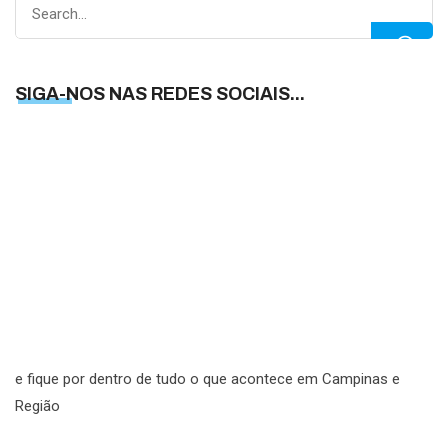
Search
for:
SIGA-NOS NAS REDES SOCIAIS...
S
N
N
R
S
e fique por dentro de tudo o que acontece em Campinas e
Região