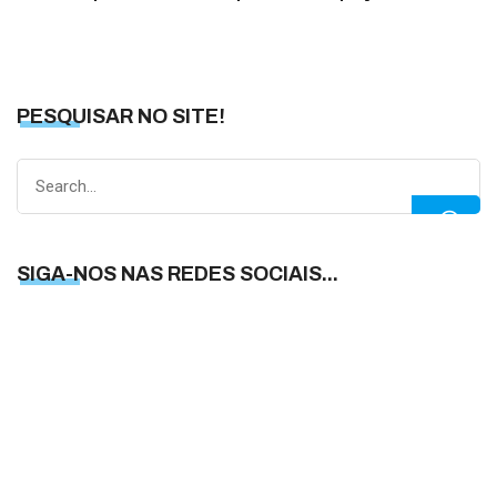
PESQUISAR NO SITE!
Search
for:
SIGA-NOS NAS REDES SOCIAIS...
S
N
N
R