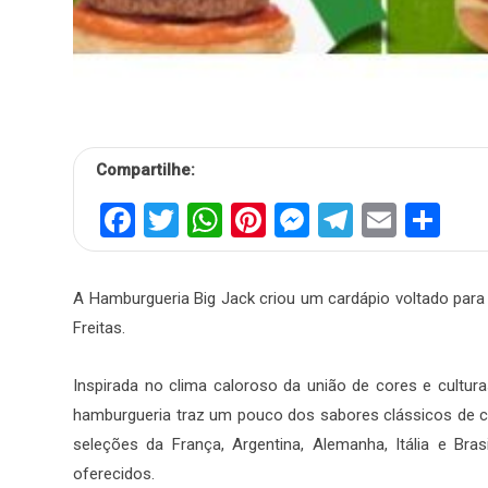
Compartilhe:
Facebook
Twitter
WhatsApp
Pinterest
Messenger
Telegra
Email
Sh
A Hamburgueria Big Jack criou um cardápio voltado par
Freitas.
Inspirada no clima caloroso da união de cores e cultur
hamburgueria traz um pouco dos sabores clássicos de ca
seleções da França, Argentina, Alemanha, Itália e Br
oferecidos.