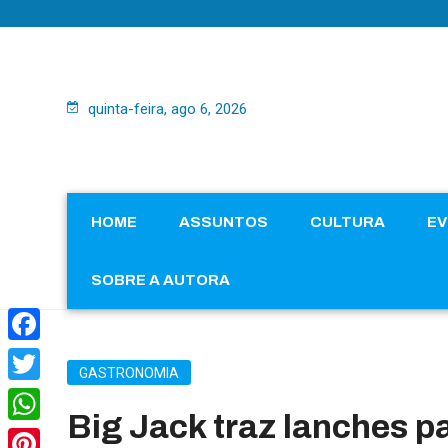
quinta-feira, ago 6, 2026
HOME
ASSUNTOS
CULTURA
E
SOBRE A AUTORA
Facebook
GASTRONOMIA
Twitter
Big Jack traz lanches p
WhatsApp