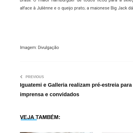
Brasil: O maior hambúrguer de todos ficou para a sele
alface à Juliènne e o queijo prato; a maionese Big Jack dá 
Imagem: Divulgação
PREVIOUS
Iguatemi e Galleria realizam pré-estreia para
imprensa e convidados
VEJA TAMBÉM: