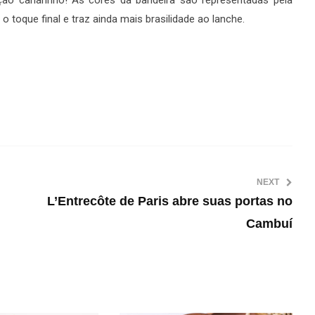
ção canarinho! As cores da bandeira são representadas pela
o toque final e traz ainda mais brasilidade ao lanche.
NEXT
L’Entrecôte de Paris abre suas portas no
Cambuí