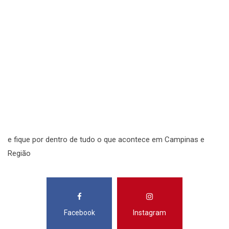
S
N
N
R
S
e fique por dentro de tudo o que acontece em Campinas e
Região
Facebook
Instagram