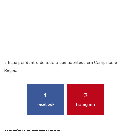
S
N
N
R
S
e fique por dentro de tudo o que acontece em Campinas e
Região
Facebook
Instagram