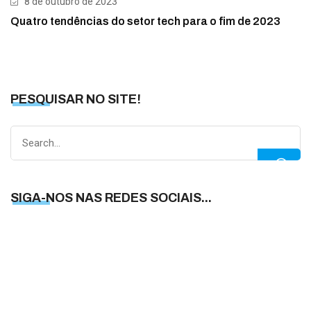
8 de outubro de 2023
Quatro tendências do setor tech para o fim de 2023
PESQUISAR NO SITE!
Search
for:
SIGA-NOS NAS REDES SOCIAIS...
S
N
N