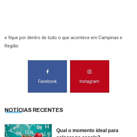
R
S
e fique por dentro de tudo o que acontece em Campinas e
Região
Facebook
Instagram
NOTÍCIAS RECENTES
Qual o momento ideal para