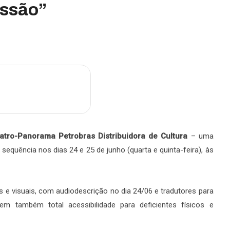
essão”
m
are
atro-Panorama Petrobras
Distribuidora de Cultura
– uma
á sequência nos dias 24 e 25 de junho (quarta e quinta-feira), às
os e visuais, com audiodescrição no dia 24/06 e tradutores para
tem também total acessibilidade para deficientes físicos e