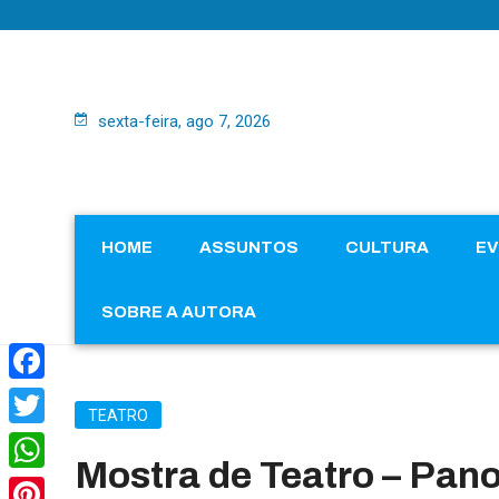
sexta-feira, ago 7, 2026
HOME
ASSUNTOS
CULTURA
E
SOBRE A AUTORA
Facebook
TEATRO
Twitter
Mostra de Teatro – Pan
WhatsApp