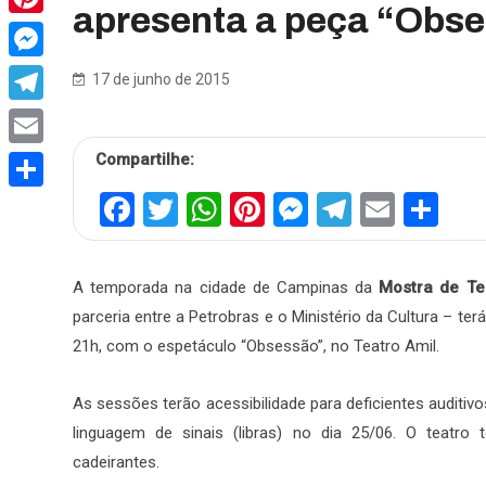
apresenta a peça “Obs
Pinterest
Messenger
17 de junho de 2015
Telegram
Compartilhe:
Email
Facebook
Twitter
WhatsApp
Pinterest
Messenger
Telegra
Email
Sh
Share
A temporada na cidade de Campinas da
Mostra de Te
parceria entre a Petrobras e o Ministério da Cultura – ter
21h, com o espetáculo “Obsessão”, no Teatro Amil.
As sessões terão acessibilidade para deficientes auditiv
linguagem de sinais (libras) no dia 25/06. O teatro 
cadeirantes.