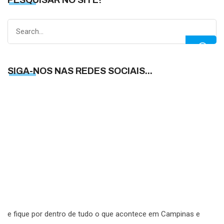
Search
for:
SIGA-NOS NAS REDES SOCIAIS...
S
N
N
R
S
e fique por dentro de tudo o que acontece em Campinas e