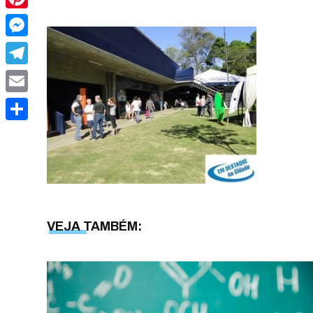
Pinterest
Messenger
Telegram
Email
Share
VEJA TAMBÉM: