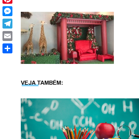
Pinterest
Messenger
Telegram
Email
Share
VEJA TAMBÉM: