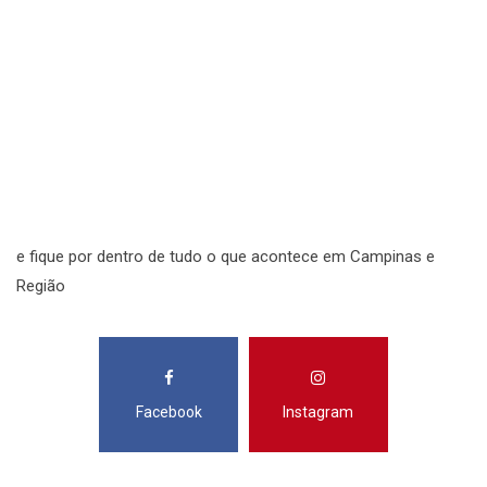
S
N
N
R
S
e fique por dentro de tudo o que acontece em Campinas e
Região
Facebook
Instagram