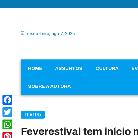
sexta-feira, ago 7, 2026
HOME
ASSUNTOS
CULTURA
E
SOBRE A AUTORA
Facebook
TEATRO
Twitter
Feverestival tem início
WhatsApp