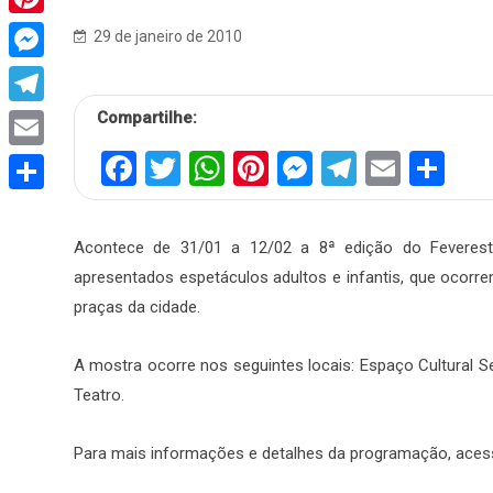
Pinterest
29 de janeiro de 2010
Messenger
Compartilhe:
Telegram
Facebook
Twitter
WhatsApp
Pinterest
Messenger
Telegra
Email
Sh
Email
Share
Acontece de 31/01 a 12/02 a 8ª edição do Feverestiv
apresentados espetáculos adultos e infantis, que oco
praças da cidade.
A mostra ocorre nos seguintes locais: Espaço Cultural
Teatro.
Para mais informações e detalhes da programação, acess