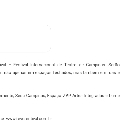
m
are
al – Festival Internacional de Teatro de Campinas. Serão
rrem não apenas em espaços fechados, mas também em ruas e
 Semente, Sesc Campinas, Espaço ZAP Artes Integradas e Lume
e: www.feverestival.com.br