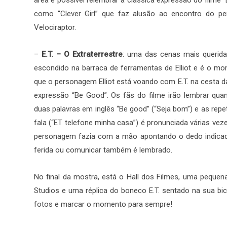
como “Clever Girl” que faz alusão ao encontro do 
Velociraptor.
–
E.T. – O Extraterrestre
: uma das cenas mais querida
escondido na barraca de ferramentas de Elliot e é o mo
que o personagem Elliot está voando com E.T. na cesta da
expressão “Be Good”. Os fãs do filme irão lembrar quan
duas palavras em inglês “Be good” (“Seja bom”) e as re
fala (“ET telefone minha casa”) é pronunciada várias veze
personagem fazia com a mão apontando o dedo indicado
ferida ou comunicar também é lembrado.
No final da mostra, está o Hall dos Filmes, uma pequen
Studios e uma réplica do boneco E.T. sentado na sua bic
fotos e marcar o momento para sempre!