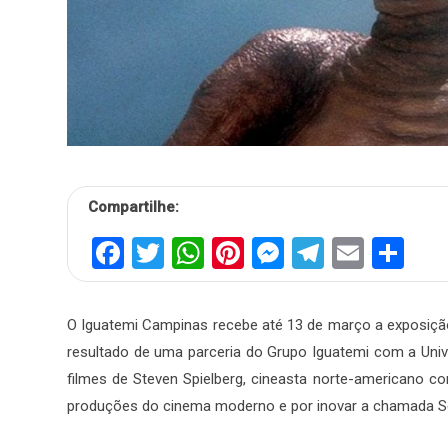
Compartilhe:
Facebook
Twitter
WhatsApp
Pinterest
Messenger
Telegra
Email
Sh
O Iguatemi Campinas recebe até 13 de março a exposiç
resultado de uma parceria do Grupo Iguatemi com a Univ
filmes de Steven Spielberg, cineasta norte-americano c
produções do cinema moderno e por inovar a chamada Sét