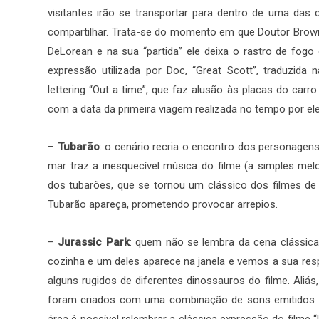
visitantes irão se transportar para dentro de uma das 
compartilhar. Trata-se do momento em que Doutor Brown 
DeLorean e na sua “partida” ele deixa o rastro de fog
expressão utilizada por Doc, “Great Scott”, traduzi
lettering “Out a time”, que faz alusão às placas do carr
com a data da primeira viagem realizada no tempo por ele
–
Tubarão
: o cenário recria o encontro dos personagen
mar traz a inesquecível música do filme (a simples mel
dos tubarões, que se tornou um clássico dos filmes 
Tubarão apareça, prometendo provocar arrepios.
–
Jurassic Park
: quem não se lembra da cena clássic
cozinha e um deles aparece na janela e vemos a sua res
alguns rugidos de diferentes dinossauros do filme. Aliás,
foram criados com uma combinação de sons emitidos por 
área é possível relembrar a clássica expressão do filme 