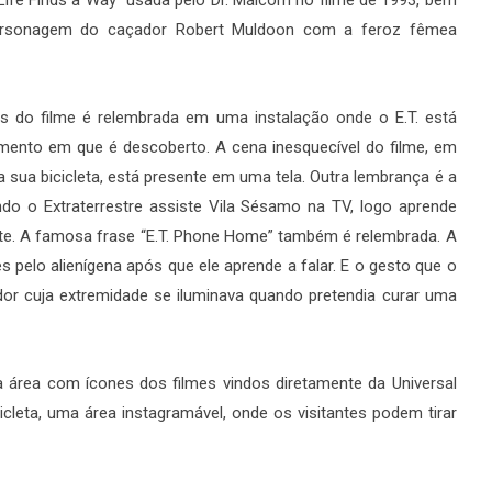
personagem do caçador Robert Muldoon com a feroz fêmea
s do filme é relembrada em uma instalação onde o E.T. está
mento em que é descoberto. A cena inesquecível do filme, em
 sua bicicleta, está presente em uma tela. Outra lembrança é a
do o Extraterrestre assiste Vila Sésamo na TV, logo aprende
pete. A famosa frase “E.T. Phone Home” também é relembrada. A
s pelo alienígena após que ele aprende a falar. E o gesto que o
r cuja extremidade se iluminava quando pretendia curar uma
a área com ícones dos filmes vindos diretamente da Universal
icleta, uma área instagramável, onde os visitantes podem tirar