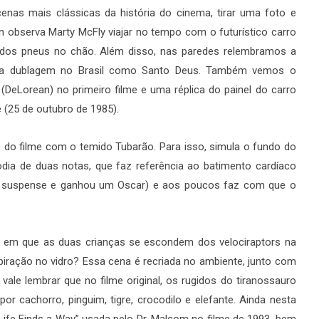
cenas mais clássicas da história do cinema, tirar uma foto e
observa Marty McFly viajar no tempo com o futurístico carro
o dos pneus no chão. Além disso, nas paredes relembramos a
da na dublagem no Brasil como Santo Deus. Também vemos o
o (DeLorean) no primeiro filme e uma réplica do painel do carro
 (25 de outubro de 1985).
s do filme com o temido Tubarão. Para isso, simula o fundo do
odia de duas notas, que faz referência ao batimento cardíaco
de suspense e ganhou um Oscar) e aos poucos faz com que o
a em que as duas crianças se escondem dos velociraptors na
piração no vidro? Essa cena é recriada no ambiente, junto com
 vale lembrar que no filme original, os rugidos do tiranossauro
cachorro, pinguim, tigre, crocodilo e elefante. Ainda nesta
“Life Finds a Way” usada pelo Dr. Malcom no filme de 1993, bem