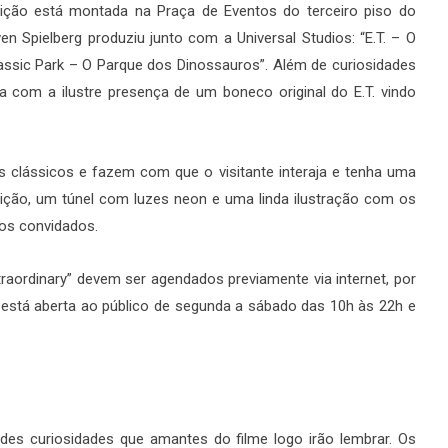
ção está montada na Praça de Eventos do terceiro piso do
en Spielberg produziu junto com a Universal Studios: “E.T. – O
Jurassic Park – O Parque dos Dinossauros”. Além de curiosidades
a com a ilustre presença de um boneco original do E.T. vindo
clássicos e fazem com que o visitante interaja e tenha uma
sição, um túnel com luzes neon e uma linda ilustração com os
 os convidados.
raordinary” devem ser agendados previamente via internet, por
está aberta ao público de segunda a sábado das 10h às 22h e
andes curiosidades que amantes do filme logo irão lembrar. Os