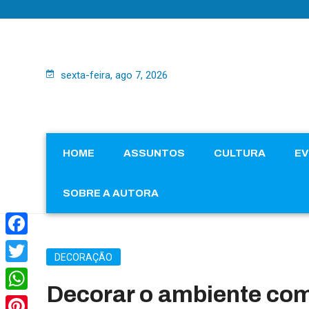
sexta-feira, ago 7, 2026
HOME
ASSUNTOS
CULTURA
E
SOBRE A AUTORA
Facebook
DECORAÇÃO
Twitter
Decorar o ambiente com 
WhatsApp