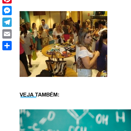
Pinterest
Messenger
Telegram
Email
Share
VEJA TAMBÉM: