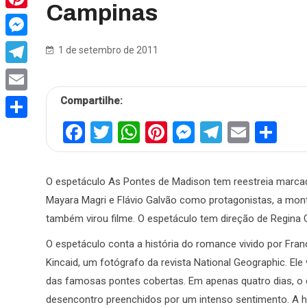
Campinas
Pinterest
Messenger
1 de setembro de 2011
Telegram
Compartilhe:
Email
Facebook
Twitter
WhatsApp
Pinterest
Messenger
Telegra
Email
Sh
Share
O espetáculo As Pontes de Madison tem reestreia marcad
Mayara Magri e Flávio Galvão como protagonistas, a mon
também virou filme. O espetáculo tem direção de Regina 
O espetáculo conta a história do romance vivido por Fra
Kincaid, um fotógrafo da revista National Geographic. El
das famosas pontes cobertas. Em apenas quatro dias, o 
desencontro preenchidos por um intenso sentimento. A his