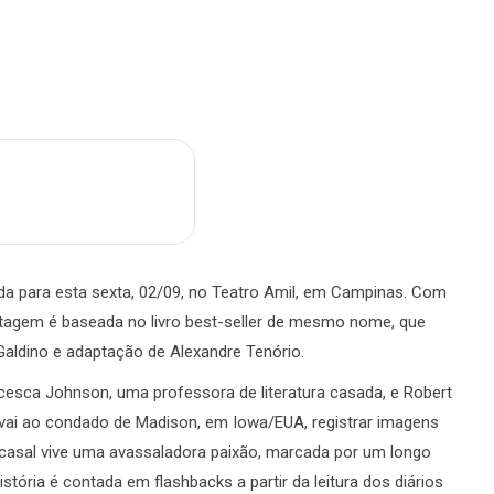
m
are
a para esta sexta, 02/09, no Teatro Amil, em Campinas. Com
tagem é baseada no livro best-seller de mesmo nome, que
Galdino e adaptação de Alexandre Tenório.
ncesca Johnson, uma professora de literatura casada, e Robert
e vai ao condado de Madison, em Iowa/EUA, registrar imagens
casal vive uma avassaladora paixão, marcada por um longo
tória é contada em flashbacks a partir da leitura dos diários