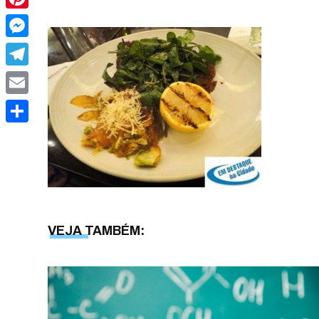
Pinterest
Messenger
Telegram
Email
Share
VEJA TAMBÉM: