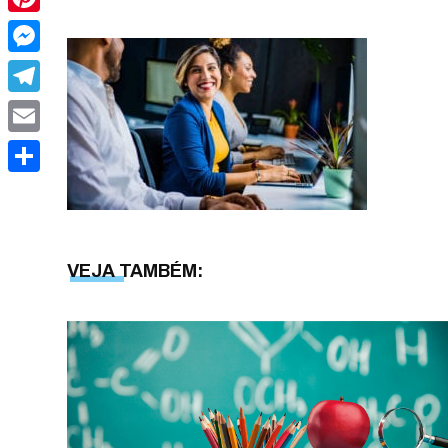
Pinterest
Messenger
Telegram
Email
Share
VEJA TAMBÉM: