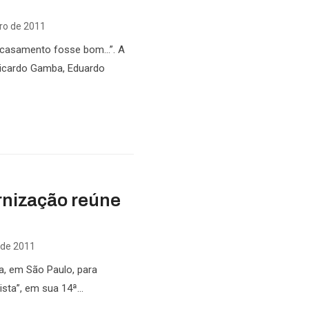
iro de 2011
 casamento fosse bom…”. A
Ricardo Gamba, Eduardo
ernização reúne
 de 2011
a, em São Paulo, para
sta”, em sua 14ª...