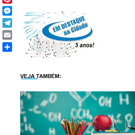
Pinterest
Messenger
Telegram
Email
Share
VEJA TAMBÉM: