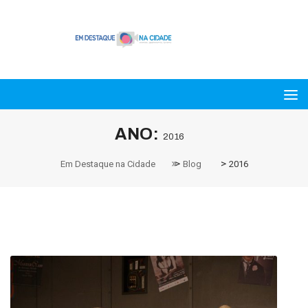
ANO:
2016
>
>
Em Destaque na Cidade
Blog
2016