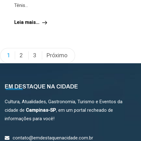
Tênis...
Leia mais...
Paginação
1
2
3
Próximo
de
posts
EM DESTAQUE NA CIDADE
Cultura, Atualidades, Gastronomia, Turismo e Eventos da
cidade de
Campinas-SP
, em um portal recheado de
informações para você!
contato@emdestaquenacidade.com.br